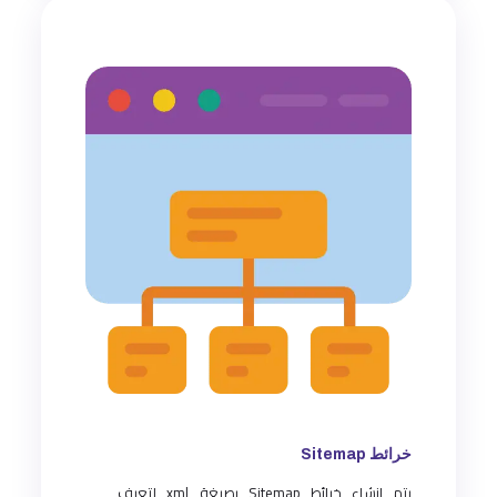
خرائط Sitemap
يتم إنشاء خرائط Sitemap بصيغة xml لتعرف