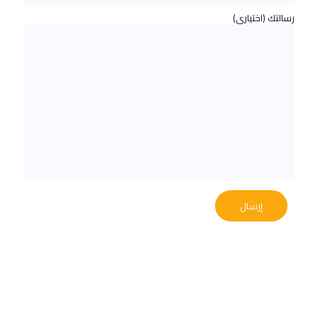
رسالتك (اختياري)