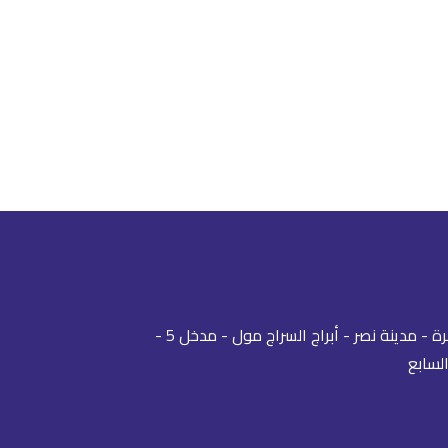
القاهرة - مدينة نصر - أبراج السراج مول - مدخل 5 -
السابع