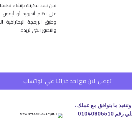
نحن ننفذ فكرتك بإنشاء تطبي
وطرق البرمجة الإحترافية 
والتصور الذى تريده.
توصل الان مع احد خبرائنا علي الواتساب
وتنفيذ ما يتوافق مع عملك ،
يرجى ملئ المعلومات التالية: او الاتصال علي رقم 01040905510